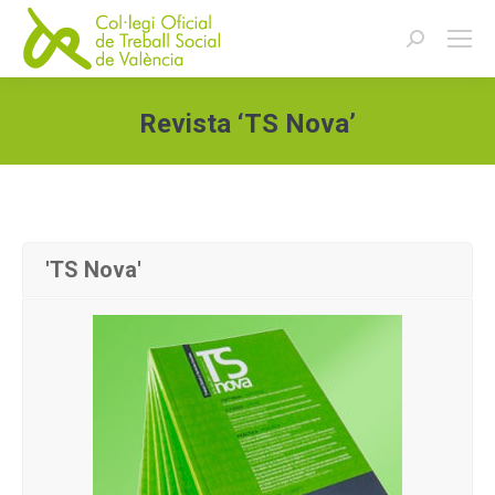
Buscar:
Revista ‘TS Nova’
Estás aquí:
'TS Nova'