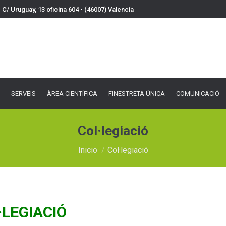
C/ Uruguay, 13 oficina 604 - (46007) Valencia
VEIS
ÀREA CIENTÍFICA
FINESTRETA ÚNICA
COMUNICACIÓ
DOCU
SERVEIS
ÀREA CIENTÍFICA
FINESTRETA ÚNICA
COMUNICACIÓ
Col·legiació
Estás aquí:
Inicio
Col·legiació
·LEGIACIÓ