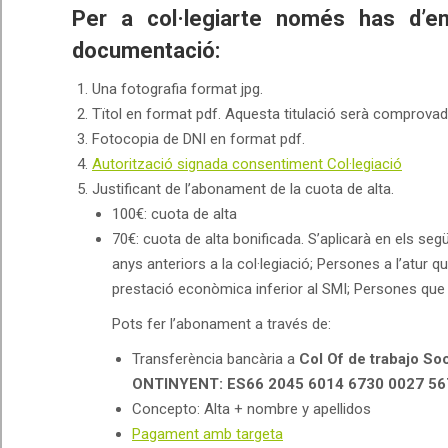
Per a col·legiarte només has d’em
documentació:
Una fotografia format jpg.
Tïtol en format pdf. Aquesta titulació serà comprovada
Fotocopia de DNI en format pdf.
Autorització signada consentiment Col·legiació
Justificant de l’abonament de la cuota de alta.
100€: cuota de alta
70€: cuota de alta bonificada. S’aplicarà en els se
anys anteriors a la col·legiació; Persones a l’atur
prestació econòmica inferior al SMI; Persones que tr
Pots fer l’abonament a través de:
Transferència bancària a
Col Of de trabajo Soc
ONTINYENT: ES66 2045 6014 6730 0027 56
Concepto: Alta + nombre y apellidos
Pagament amb targeta