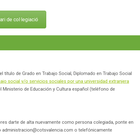
ri de col·legiació
el título de Grado en Trabajo Social, Diplomado en Trabajo Social
ajo social y/o servicios sociales por una universidad extranjera
l Ministerio de Educación y Cultura español (teléfono de
ieres darte de alta nuevamente como persona colegiada, ponte en
co administracion@cotsvalencia.com o telefónicamente