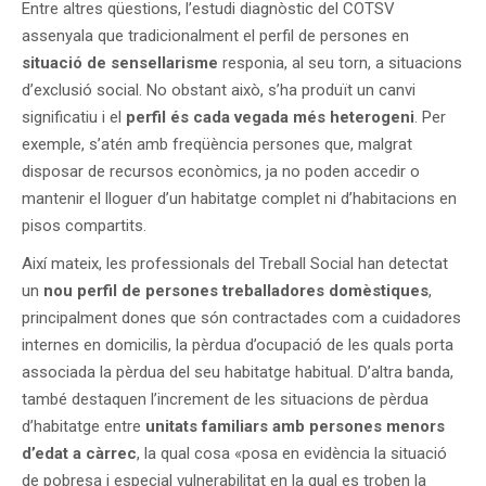
Entre altres qüestions, l’estudi diagnòstic del COTSV
assenyala que tradicionalment el perfil de persones en
situació de sensellarisme
responia, al seu torn, a situacions
d’exclusió social. No obstant això, s’ha produït un canvi
significatiu i el
perfil és cada vegada més heterogeni
. Per
exemple, s’atén amb freqüència persones que, malgrat
disposar de recursos econòmics, ja no poden accedir o
mantenir el lloguer d’un habitatge complet ni d’habitacions en
pisos compartits.
Així mateix, les professionals del Treball Social han detectat
un
nou perfil de persones treballadores domèstiques
,
principalment dones que són contractades com a cuidadores
internes en domicilis, la pèrdua d’ocupació de les quals porta
associada la pèrdua del seu habitatge habitual. D’altra banda,
també destaquen l’increment de les situacions de pèrdua
d’habitatge entre
unitats familiars amb persones menors
d’edat a càrrec
, la qual cosa «posa en evidència la situació
de pobresa i especial vulnerabilitat en la qual es troben la