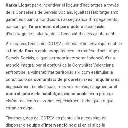
Xarxa Llogat
per a incentivar el lloguer d’habitatges a través
de la Conselleria de Serveis Socials, Igualtat i Habitatge amb
garanties quant a condicions i assegurança d’impagaments,
passant per l’
increment del parc públic
assequible
d’habitatge de titularitat de la Generalitat i dels ajuntaments.
Així mateix, l’equip del COTSV demana el desenvolupament de
la
Llei de Barris
amb competències en matèria d’habitatge i
Serveis Socials, el qual permeta incorporar l’adopció d’una
atenció integral per al conjunt de la Comunitat Valenciana
enfront de la vulnerabilitat territorial; així com estimular la
constitució de
comunitats de propietaris/es i inquilins/es
,
especialment en els espais més vulnerables, i augmentar el
control sobre els habitatges vacacionals
per a protegir
els/as residents de zones especialment turístiques o que
estan en auge.
Finalment, des del COTSV es planteja la necessitat de
disposar d’
equips d’intervenció social
en el si de la