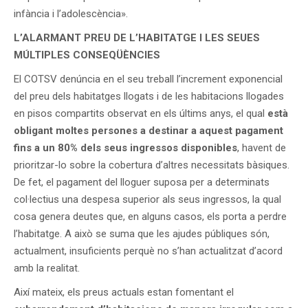
infància i l’adolescència».
L’ALARMANT PREU DE L’HABITATGE I LES SEUES
MÚLTIPLES CONSEQÜÈNCIES
El COTSV denúncia en el seu treball l’increment exponencial
del preu dels habitatges llogats i de les habitacions llogades
en pisos compartits observat en els últims anys, el qual
està
obligant moltes persones a destinar a aquest pagament
fins a un 80% dels seus ingressos disponibles
, havent de
prioritzar-lo sobre la cobertura d’altres necessitats bàsiques.
De fet, el pagament del lloguer suposa per a determinats
col·lectius una despesa superior als seus ingressos, la qual
cosa genera deutes que, en alguns casos, els porta a perdre
l’habitatge. A això se suma que les ajudes públiques són,
actualment, insuficients perquè no s’han actualitzat d’acord
amb la realitat.
Així mateix, els preus actuals estan fomentant el