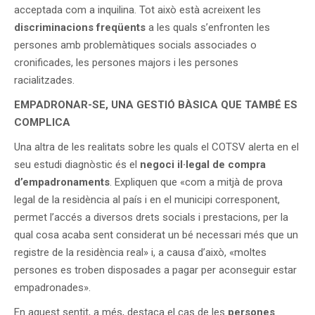
acceptada com a inquilina. Tot això està acreixent les
discriminacions freqüents
a les quals s’enfronten les
persones amb problemàtiques socials associades o
cronificades, les persones majors i les persones
racialitzades.
EMPADRONAR-SE, UNA GESTIÓ BÀSICA QUE TAMBÉ ES
COMPLICA
Una altra de les realitats sobre les quals el COTSV alerta en el
seu estudi diagnòstic és el
negoci il·legal de compra
d’empadronaments
. Expliquen que «com a mitjà de prova
legal de la residència al país i en el municipi corresponent,
permet l’accés a diversos drets socials i prestacions, per la
qual cosa acaba sent considerat un bé necessari més que un
registre de la residència real» i, a causa d’això, «moltes
persones es troben disposades a pagar per aconseguir estar
empadronades».
En aquest sentit, a més, destaca el cas de les
persones