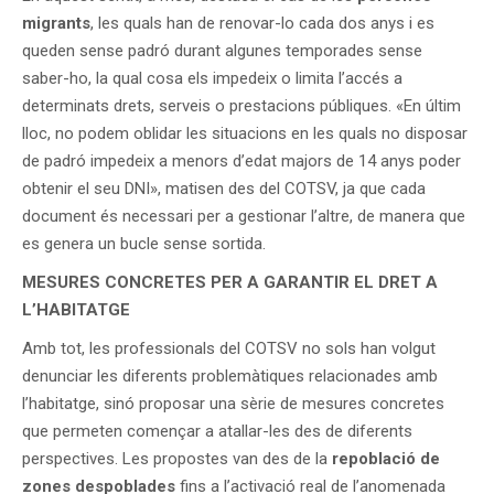
migrants
, les quals han de renovar-lo cada dos anys i es
queden sense padró durant algunes temporades sense
saber-ho, la qual cosa els impedeix o limita l’accés a
determinats drets, serveis o prestacions públiques. «En últim
lloc, no podem oblidar les situacions en les quals no disposar
de padró impedeix a menors d’edat majors de 14 anys poder
obtenir el seu DNI», matisen des del COTSV, ja que cada
document és necessari per a gestionar l’altre, de manera que
es genera un bucle sense sortida.
MESURES CONCRETES PER A GARANTIR EL DRET A
L’HABITATGE
Amb tot, les professionals del COTSV no sols han volgut
denunciar les diferents problemàtiques relacionades amb
l’habitatge, sinó proposar una sèrie de mesures concretes
que permeten començar a atallar-les des de diferents
perspectives. Les propostes van des de la
repoblació de
zones despoblades
fins a l’activació real de l’anomenada