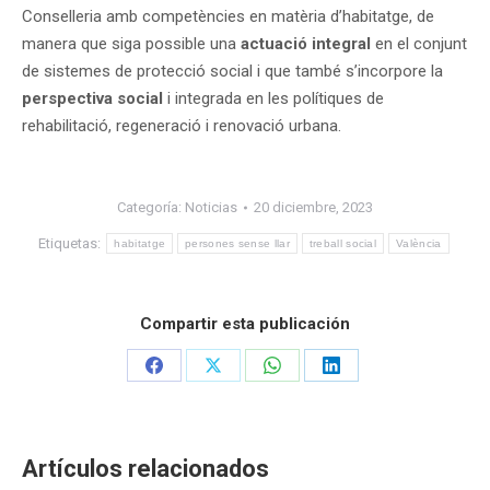
Conselleria amb competències en matèria d’habitatge, de
manera que siga possible una
actuació integral
en el conjunt
de sistemes de protecció social i que també s’incorpore la
perspectiva social
i integrada en les polítiques de
rehabilitació, regeneració i renovació urbana.
Categoría:
Noticias
20 diciembre, 2023
Etiquetas:
habitatge
persones sense llar
treball social
València
Compartir esta publicación
Share
Share
Share
Share
on
on
on
on
Facebook
X
WhatsApp
LinkedIn
Artículos relacionados