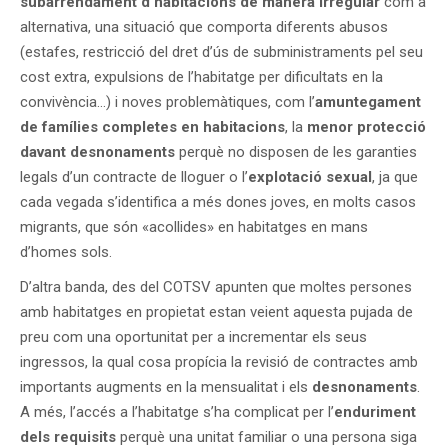
subarrendament d’habitacions de manera irregular
com a
alternativa, una situació que comporta diferents abusos
(estafes, restricció del dret d’ús de subministraments pel seu
cost extra, expulsions de l’habitatge per dificultats en la
convivència…) i noves problemàtiques, com l’
amuntegament
de famílies completes en habitacions
, la
menor protecció
davant desnonaments
perquè no disposen de les garanties
legals d’un contracte de lloguer o l’
explotació sexual
, ja que
cada vegada s’identifica a més dones joves, en molts casos
migrants, que són «acollides» en habitatges en mans
d’homes sols.
D’altra banda, des del COTSV apunten que moltes persones
amb habitatges en propietat estan veient aquesta pujada de
preu com una oportunitat per a incrementar els seus
ingressos, la qual cosa propícia la revisió de contractes amb
importants augments en la mensualitat i els
desnonaments
.
A més, l’accés a l’habitatge s’ha complicat per l’
enduriment
dels requisits
perquè una unitat familiar o una persona siga