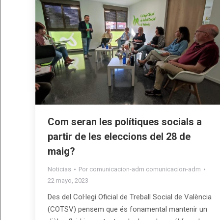
Com seran les polítiques socials a
partir de les eleccions del 28 de
maig?
Noticias
Por
comunicacion-adm comunicacion-adm
22 mayo, 2023
Des del Col·legi Oficial de Treball Social de València
(COTSV) pensem que és fonamental mantenir un