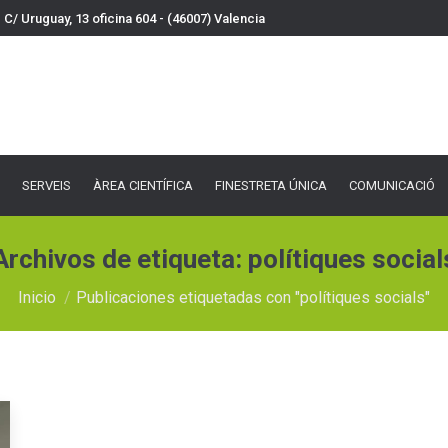
C/ Uruguay, 13 oficina 604 - (46007) Valencia
VEIS
ÀREA CIENTÍFICA
FINESTRETA ÚNICA
COMUNICACIÓ
DOCU
SERVEIS
ÀREA CIENTÍFICA
FINESTRETA ÚNICA
COMUNICACIÓ
Archivos de etiqueta:
polítiques social
Estás aquí:
Inicio
Publicaciones etiquetadas con "polítiques socials"