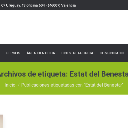
C/ Uruguay, 13 oficina 604 - (46007) Valencia
VEIS
ÀREA CIENTÍFICA
FINESTRETA ÚNICA
COMUNICACIÓ
DOCU
SERVEIS
ÀREA CIENTÍFICA
FINESTRETA ÚNICA
COMUNICACIÓ
rchivos de etiqueta:
Estat del Benest
Estás aquí:
Inicio
Publicaciones etiquetadas con "Estat del Benestar"