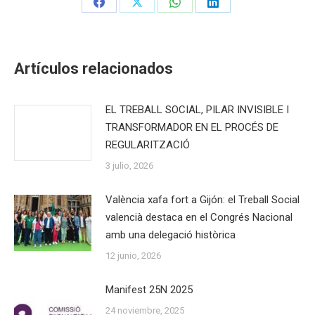
Share
Share
Share
Share
on
on
on
on
Facebook
X
WhatsApp
LinkedIn
Artículos relacionados
EL TREBALL SOCIAL, PILAR INVISIBLE I
TRANSFORMADOR EN EL PROCÉS DE
REGULARITZACIÓ
3 julio, 2026
València xafa fort a Gijón: el Treball Social
valencià destaca en el Congrés Nacional
amb una delegació històrica
12 junio, 2026
Manifest 25N 2025
24 noviembre, 2025