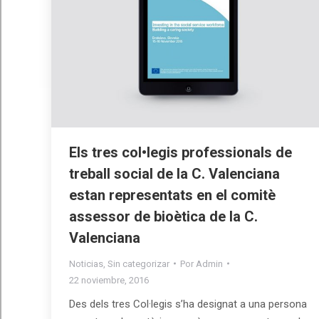
Els tres col•legis professionals de
treball social de la C. Valenciana
estan representats en el comitè
assessor de bioètica de la C.
Valenciana
Noticias
,
Sin categorizar
Por
Admin
22 noviembre, 2016
Des dels tres Col·legis s’ha designat a una persona