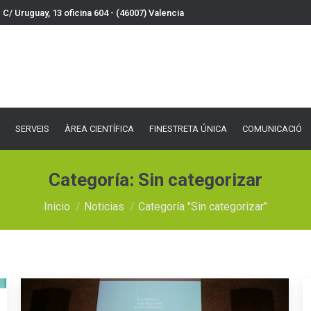
C/ Uruguay, 13 oficina 604 - (46007) Valencia
VEIS
ÀREA CIENTÍFICA
FINESTRETA ÚNICA
COMUNICACIÓ
DOCU
SERVEIS
ÀREA CIENTÍFICA
FINESTRETA ÚNICA
COMUNICACIÓ
Categoría:
Sin categorizar
Estás aquí:
Inicio
Noticias
Categoría "Sin categorizar"