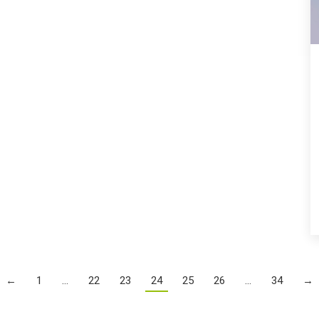
←
1
…
22
23
24
25
26
…
34
→