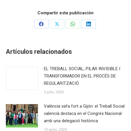
Compartir esta publicación
Share
Share
Share
Share
on
on
on
on
Facebook
X
WhatsApp
LinkedIn
Artículos relacionados
EL TREBALL SOCIAL, PILAR INVISIBLE I
TRANSFORMADOR EN EL PROCÉS DE
REGULARITZACIÓ
3 julio, 2026
València xafa fort a Gijón: el Treball Social
valencià destaca en el Congrés Nacional
amb una delegació històrica
12 junio, 2026