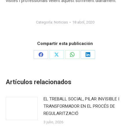
visites i professionals veient aquest sofriment diàriament.
Categoría:
Noticias
18 abril, 2020
Compartir esta publicación
Share
Share
Share
Share
on
on
on
on
Facebook
X
WhatsApp
LinkedIn
Artículos relacionados
EL TREBALL SOCIAL, PILAR INVISIBLE I
TRANSFORMADOR EN EL PROCÉS DE
REGULARITZACIÓ
3 julio, 2026