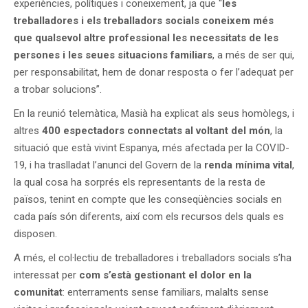
experiències, polítiques i coneixement, ja que “
les
treballadores i els treballadors socials coneixem més
que qualsevol altre professional les necessitats de les
persones i les seues situacions familiars
, a més de ser qui,
per responsabilitat, hem de donar resposta o fer l’adequat per
a trobar solucions”.
En la reunió telemàtica, Masià ha explicat als seus homòlegs, i
altres
400 espectadors connectats al voltant del món
, la
situació que està vivint Espanya, més afectada per la COVID-
19, i ha traslladat l’anunci del Govern de la
renda mínima vital
,
la qual cosa ha sorprés els representants de la resta de
països, tenint en compte que les conseqüències socials en
cada país són diferents, així com els recursos dels quals es
disposen.
A més, el col·lectiu de treballadores i treballadors socials s’ha
interessat per
com s’està gestionant el dolor en la
comunitat
: enterraments sense familiars, malalts sense