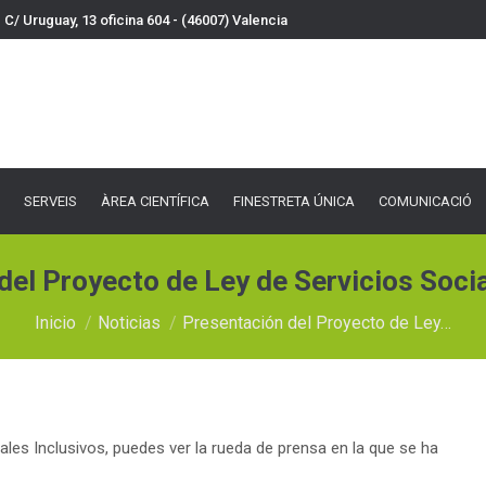
C/ Uruguay, 13 oficina 604 - (46007) Valencia
VEIS
ÀREA CIENTÍFICA
FINESTRETA ÚNICA
COMUNICACIÓ
DOCU
SERVEIS
ÀREA CIENTÍFICA
FINESTRETA ÚNICA
COMUNICACIÓ
del Proyecto de Ley de Servicios Socia
Estás aquí:
Inicio
Noticias
Presentación del Proyecto de Ley…
les Inclusivos, puedes ver la rueda de prensa en la que se ha