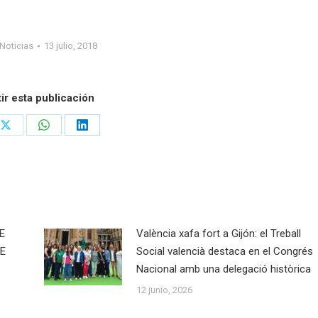
Noticias
13 julio, 2018
r esta publicación
Share
Share
Share
on
on
on
ook
X
WhatsApp
LinkedIn
E
València xafa fort a Gijón: el Treball
E
Social valencià destaca en el Congrés
Nacional amb una delegació històrica
12 junio, 2026