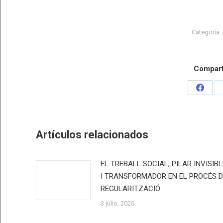
Categoría:
Comparti
Share
on
Faceb
Artículos relacionados
EL TREBALL SOCIAL, PILAR INVISIBL
I TRANSFORMADOR EN EL PROCÉS D
REGULARITZACIÓ
3 julio, 2026