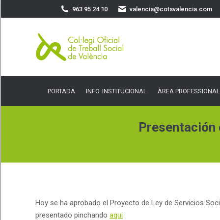
963 95 24 10
valencia@cotsvalencia.com
PORTADA
INFO. INSTITUCIONAL
ÀREA PROFESSIONAL
SER
PORTADA
INFO. INSTITUCIONAL
ÀREA PROFESSIONAL
Presentación 
Hoy se ha aprobado el Proyecto de Ley de Servicios Socia
presentado pinchando
aqui