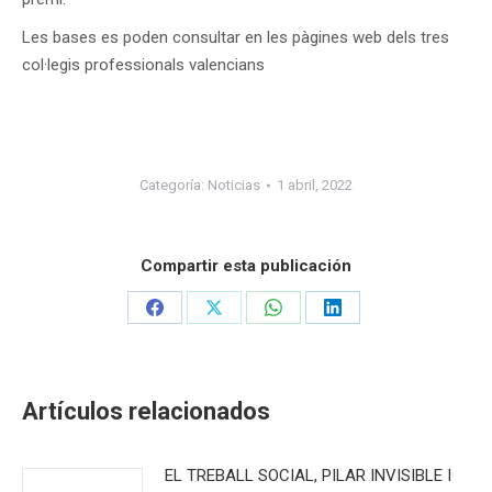
Les bases es poden consultar en les pàgines web dels tres
col·legis professionals valencians
Categoría:
Noticias
1 abril, 2022
Compartir esta publicación
Share
Share
Share
Share
on
on
on
on
Facebook
X
WhatsApp
LinkedIn
Artículos relacionados
EL TREBALL SOCIAL, PILAR INVISIBLE I