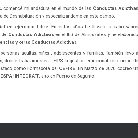
es, comencé mi andadura en el mundo de las
Conductas Adictiva
Día de Deshabituación y especializándome en este campo.
al en ejercicio Libre.
En estos años he llevado a cabo vario
n
de
Conductas Adictivas
en el IES de Almussafes y he elaborad
ncias y otras Conductas Adictivas
.
personas adultas, niñxs , adolescentes y familias. También llevo 
s
, donde trabajamos en CEIPS la gestión emocional, resolución d
e estado como Formadora del
CEFIRE
. En Marzo de 2020 cocreo u
o
ESPAI INTEGRA’T
, sito en Puerto de Sagunto.