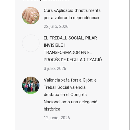
Curs «Aplicació d’instruments
per a valorar la dependència»
22 julio, 2026
EL TREBALL SOCIAL, PILAR
INVISIBLE I
TRANSFORMADOR EN EL
PROCÉS DE REGULARITZACIÓ
3 julio, 2026
València xafa fort a Gijón: el
Treball Social valencià
destaca en el Congrés
Nacional amb una delegació
a
històrica
,
12 junio, 2026
a