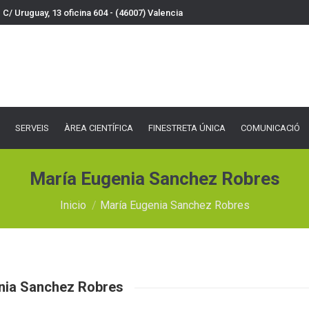
C/ Uruguay, 13 oficina 604 - (46007) Valencia
VEIS
ÀREA CIENTÍFICA
FINESTRETA ÚNICA
COMUNICACIÓ
DOCU
SERVEIS
ÀREA CIENTÍFICA
FINESTRETA ÚNICA
COMUNICACIÓ
María Eugenia Sanchez Robres
Estás aquí:
Inicio
María Eugenia Sanchez Robres
nia Sanchez Robres