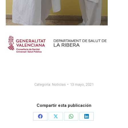
Categoría:
Noticias
13 mayo, 2021
Compartir esta publicación
Share
Share
Share
Share