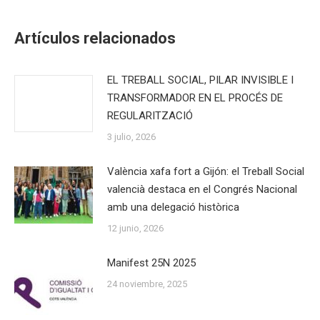
on
on
on
on
Facebook
X
WhatsApp
LinkedIn
Artículos relacionados
EL TREBALL SOCIAL, PILAR INVISIBLE I
TRANSFORMADOR EN EL PROCÉS DE
REGULARITZACIÓ
3 julio, 2026
València xafa fort a Gijón: el Treball Social
valencià destaca en el Congrés Nacional
amb una delegació històrica
12 junio, 2026
Manifest 25N 2025
24 noviembre, 2025