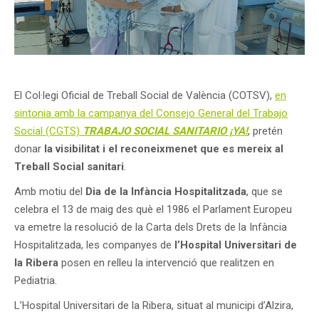
El Col·legi Oficial de Treball Social de València (COTSV),
en
sintonia amb la campanya del Consejo General del Trabajo
Social (CGTS)
TRABAJO SOCIAL SANITARIO ¡YA!
, pretén
donar
la visibilitat i el reconeixmenet que es mereix al
Treball Social sanitari
.
Amb motiu del
Dia de la Infància Hospitalitzada
, que se
celebra el 13 de maig des què el 1986 el Parlament Europeu
va emetre la resolució de la Carta dels Drets de la Infància
Hospitalitzada, les companyes de
l’Hospital Universitari de
la Ribera
posen en relleu la intervenció que realitzen en
Pediatria.
L’Hospital Universitari de la Ribera, situat al municipi d’Alzira,