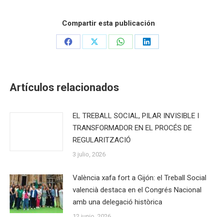
Compartir esta publicación
Share
Share
Share
Share
on
on
on
on
Facebook
X
WhatsApp
LinkedIn
Artículos relacionados
EL TREBALL SOCIAL, PILAR INVISIBLE I
TRANSFORMADOR EN EL PROCÉS DE
REGULARITZACIÓ
3 julio, 2026
València xafa fort a Gijón: el Treball Social
valencià destaca en el Congrés Nacional
amb una delegació històrica
12 junio, 2026