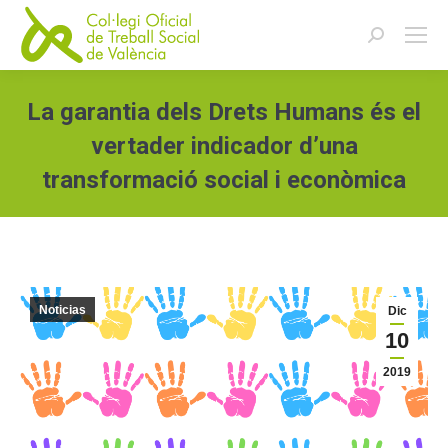
Buscar:
La garantia dels Drets Humans és el
vertader indicador d’una
transformació social i econòmica
Estás aquí:
Noticias
Dic
10
2019