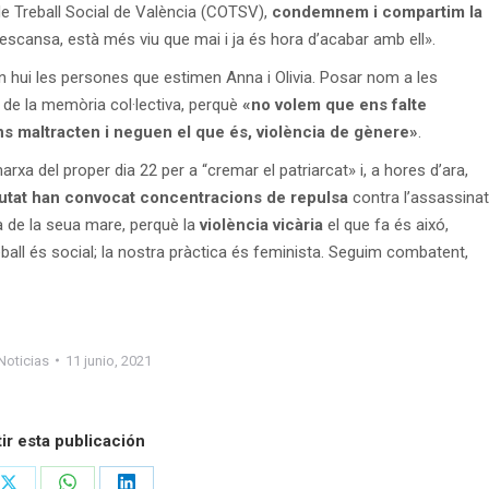
l de Treball Social de València (COTSV),
condemnem i compartim la
 descansa, està més viu que mai i ja és hora d’acabar amb ell».
en hui les persones que estimen Anna i Olivia. Posar nom a les
t de la memòria col·lectiva, perquè
«no volem que ens falte
s maltracten i neguen el que és, violència de gènere»
.
arxa del proper dia 22 per a “cremar el patriarcat» i, a hores d’ara,
iutat han convocat concentracions de repulsa
contra l’assassinat
da de la seua mare, perquè la
violència vicària
el que fa és aixó,
eball és social; la nostra pràctica és feminista. Seguim combatent,
Noticias
11 junio, 2021
r esta publicación