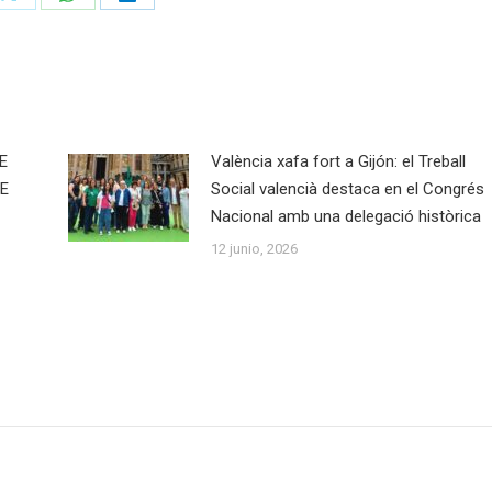
Share
Share
Share
on
on
on
ook
X
WhatsApp
LinkedIn
E
València xafa fort a Gijón: el Treball
E
Social valencià destaca en el Congrés
Nacional amb una delegació històrica
12 junio, 2026