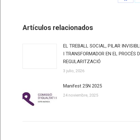
Share
on
Faceb
Artículos relacionados
EL TREBALL SOCIAL, PILAR INVISIBL
I TRANSFORMADOR EN EL PROCÉS D
REGULARITZACIÓ
3 julio, 2026
Manifest 25N 2025
24 noviembre, 2025