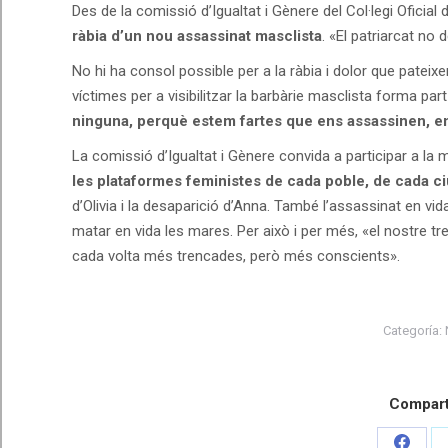
Des de la comissió d’Igualtat i Gènere del Col·legi Oficia
ràbia d’un nou assassinat masclista
. «El patriarcat no
No hi ha consol possible per a la ràbia i dolor que pateix
víctimes per a visibilitzar la barbàrie masclista forma par
ninguna, perquè estem fartes que ens assassinen, en
La comissió d’Igualtat i Gènere convida a participar a la m
les plataformes feministes de cada poble, de cada c
d’Olivia i la desaparició d’Anna. També l’assassinat en vi
matar en vida les mares. Per això i per més, «el nostre tr
cada volta més trencades, però més conscients».
Categoría:
Comparti