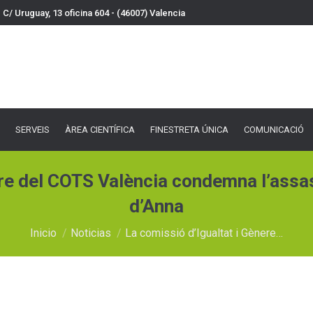
C/ Uruguay, 13 oficina 604 - (46007) Valencia
VEIS
ÀREA CIENTÍFICA
FINESTRETA ÚNICA
COMUNICACIÓ
DOCU
SERVEIS
ÀREA CIENTÍFICA
FINESTRETA ÚNICA
COMUNICACIÓ
re del COTS València condemna l’assass
d’Anna
Estás aquí:
Inicio
Noticias
La comissió d’Igualtat i Gènere…