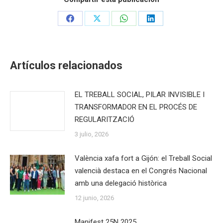
Share
Share
Share
Share
on
on
on
on
Facebook
X
WhatsApp
LinkedIn
Artículos relacionados
EL TREBALL SOCIAL, PILAR INVISIBLE I
TRANSFORMADOR EN EL PROCÉS DE
REGULARITZACIÓ
3 julio, 2026
València xafa fort a Gijón: el Treball Social
valencià destaca en el Congrés Nacional
amb una delegació històrica
12 junio, 2026
Manifest 25N 2025