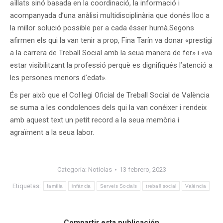
aïllats sinó basada en la coordinació, la informació i
acompanyada d’una anàlisi multidisciplinària que donés lloc a
la millor solució possible per a cada ésser humà.Segons
afirmen els qui la van tenir a prop, Fina Tarín va donar «prestigi
a la carrera de Treball Social amb la seua manera de fer» i «va
estar visibilitzant la professió perquè es dignifiqués l’atenció a
les persones menors d’edat».
És per això que el Col·legi Oficial de Treball Social de València
se suma a les condolences dels qui la van conéixer i rendeix
amb aquest text un petit record a la seua memòria i
agraïment a la seua labor.
Categoría:
Noticias
13 febrero, 2023
Etiquetas:
família
infància
Serveis Socials
treball social
València
Compartir esta publicación