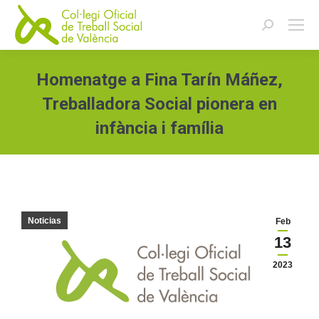
Buscar:
Homenatge a Fina Tarín Máñez,
Treballadora Social pionera en
infància i família
Estás aquí:
Noticias
Feb
13
2023