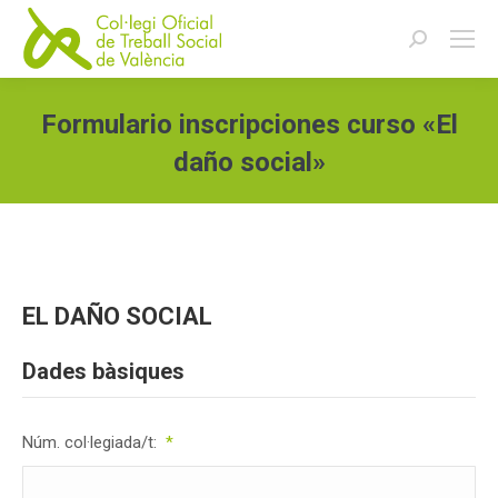
Buscar:
Formulario inscripciones curso «El
daño social»
Estás aquí:
EL DAÑO SOCIAL
Dades bàsiques
Núm. col·legiada/t:
*