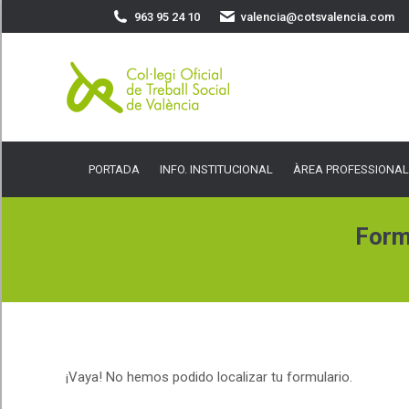
963 95 24 10
valencia@cotsvalencia.com
PORTADA
INFO. INSTITUCIONAL
ÀREA PROFESSIONAL
SER
PORTADA
INFO. INSTITUCIONAL
ÀREA PROFESSIONAL
Formu
¡Vaya! No hemos podido localizar tu formulario.