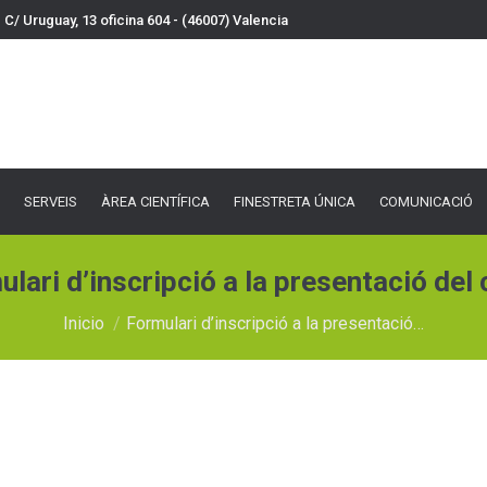
C/ Uruguay, 13 oficina 604 - (46007) Valencia
VEIS
ÀREA CIENTÍFICA
FINESTRETA ÚNICA
COMUNICACIÓ
DOCU
SERVEIS
ÀREA CIENTÍFICA
FINESTRETA ÚNICA
COMUNICACIÓ
lari d’inscripció a la presentació del
Estás aquí:
Inicio
Formulari d’inscripció a la presentació…