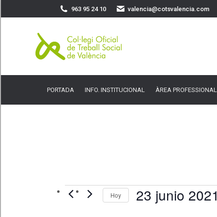
963 95 24 10
valencia@cotsvalencia.com
PORTADA
INFO. INSTITUCIONAL
ÀREA PROFESSIONAL
SER
PORTADA
INFO. INSTITUCIONAL
ÀREA PROFESSIONAL
23 junio 202
Eventos
Hoy
Seleccionar