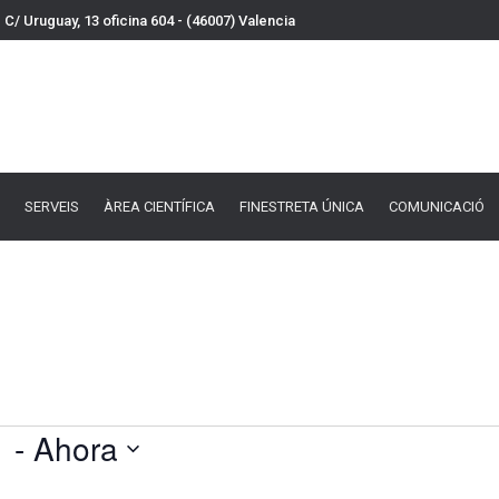
C/ Uruguay, 13 oficina 604 - (46007) Valencia
VEIS
ÀREA CIENTÍFICA
FINESTRETA ÚNICA
COMUNICACIÓ
DOCU
SERVEIS
ÀREA CIENTÍFICA
FINESTRETA ÚNICA
COMUNICACIÓ
1
 - 
Ahora