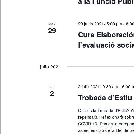
a la Funció Públ
29 junio 2021- 5:00 pm
-
8:0
MAR
29
Curs Elaboración
l’evaluació socia
julio 2021
2 julio 2021- 9:30 am
-
6:00 
VIE
2
Trobada d’Estiu
Què és la Trobada d’Estiu? A
repensarà i reflexionarà sobr
COVID-19. Des de la perspecti
aspectes clau de la Llei de Se