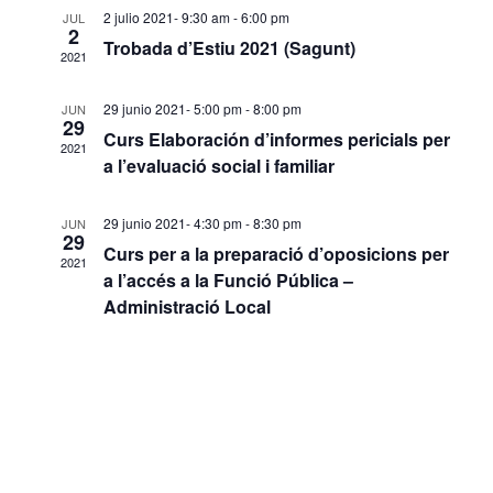
de
2 julio 2021- 9:30 am
-
6:00 pm
JUL
2
Even
Trobada d’Estiu 2021 (Sagunt)
2021
29 junio 2021- 5:00 pm
-
8:00 pm
JUN
29
Curs Elaboración d’informes pericials per
2021
a l’evaluació social i familiar
29 junio 2021- 4:30 pm
-
8:30 pm
JUN
29
Curs per a la preparació d’oposicions per
2021
a l’accés a la Funció Pública –
Administració Local