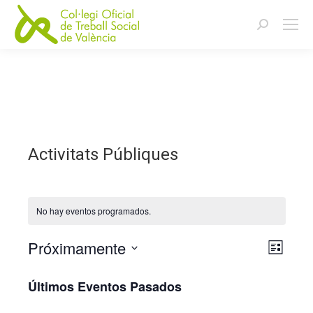
Buscar:
Activitats Públiques
No hay eventos programados.
Próximamente
Naveg
Nave
Lista
Seleccionar
de
de
Últimos Eventos Pasados
fecha.
vista
vistas