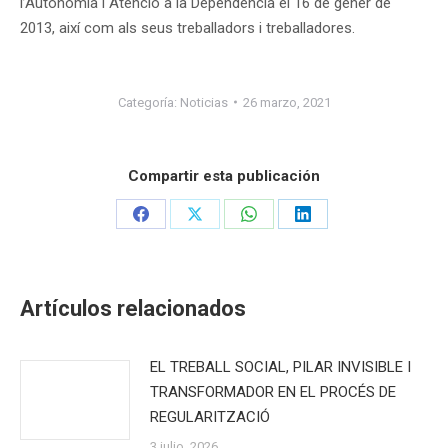
l’Autonomia i Atenció a la Dependència el 16 de gener de
2013, així com als seus treballadors i treballadores.
Categoría:
Noticias
26 marzo, 2021
Compartir esta publicación
Share
Share
Share
Share
on
on
on
on
Facebook
X
WhatsApp
LinkedIn
Artículos relacionados
EL TREBALL SOCIAL, PILAR INVISIBLE I
TRANSFORMADOR EN EL PROCÉS DE
REGULARITZACIÓ
3 julio, 2026