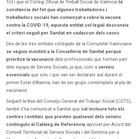
Tot i que el Col·legi Oficial de Treball Social de València
té
constància del fet que algunes treballadores i
treballadors socials han començat a rebre la vacuna
contra la COVID-19, aquesta entitat col·legial desconeix
el criteri seguit per Sanitat en cadascun dels casos
.
Des de les tres entitats col·legials de la Comunitat Valenciana
se seguix insistint a la Conselleria de Sanitat perquè
prioritze la vacunació
dels professionals que formen part
dels equips de Serveis Socials, ja que, com a
serveis
essencials
que són, i que van ser declarats així durant el
primer Estat d’Alarma, han de ser grups contemplats al pla de
vacunació.
Seguint la línia del Consejo General del Trabajo Social (CGTS),
també s’ha comunicat a Sanitat que
cal incloure tots els
centres i entitats que presten qualsevol dels serveis
continguts al Catàleg de Referència
aprovat per Acord del
Consell Territorial de Serveis Socials i del Sistema per a