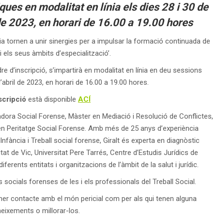
ues en modalitat en línia els dies 28 i 30 de
 de 2023, en horari de 16.00 a 19.00 hores
ncia tornen a unir sinergies per a impulsar la formació continuada de
 i els seus àmbits d’especialització’.
e d’inscripció, s’impartirà en modalitat en línia en deu sessions
d’abril de 2023, en horari de 16.00 a 19.00 hores.
scripció
està disponible
ACÍ
adora Social Forense, Màster en Mediació i Resolució de Conflictes,
n Peritatge Social Forense. Amb més de 25 anys d’experiència
Infància i Treball social forense, Giralt és experta en diagnòstic
itat de Vic, Universitat Pere Tarrés, Centre d’Estudis Jurídics de
iferents entitats i organitzacions de l’àmbit de la salut i jurídic.
s socials forenses de les i els professionals del Treball Social.
mer contacte amb el món pericial com per als qui tenen alguna
neixements o millorar-los.