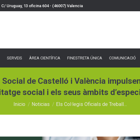
C/ Uruguay, 13 oficina 604 - (46007) Valencia
VEIS
ÀREA CIENTÍFICA
FINESTRETA ÚNICA
COMUNICACIÓ
DOCU
SERVEIS
ÀREA CIENTÍFICA
FINESTRETA ÚNICA
COMUNICACIÓ
ll Social de Castelló i València impuls
itatge social i els seus àmbits d’especi
Estás aquí:
Inicio
Noticias
Els Col·legis Oficials de Treball…