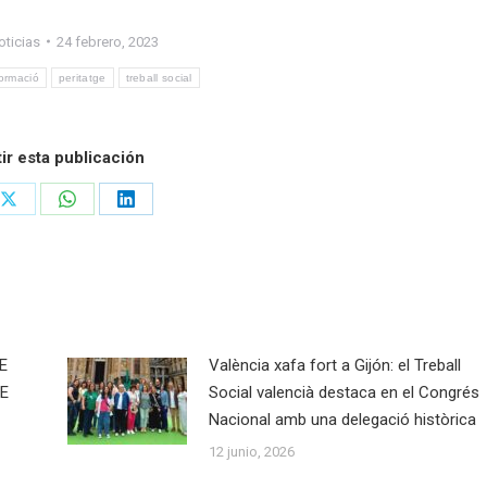
oticias
24 febrero, 2023
ormació
peritatge
treball social
r esta publicación
Share
Share
Share
on
on
on
ook
X
WhatsApp
LinkedIn
E
València xafa fort a Gijón: el Treball
E
Social valencià destaca en el Congrés
Nacional amb una delegació històrica
12 junio, 2026