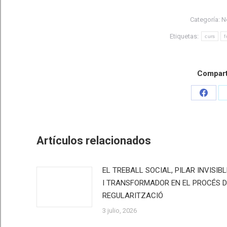
Categoría:
N
Etiquetas:
curs
f
Comparti
Share
on
Faceb
Artículos relacionados
EL TREBALL SOCIAL, PILAR INVISIBL
I TRANSFORMADOR EN EL PROCÉS D
REGULARITZACIÓ
3 julio, 2026