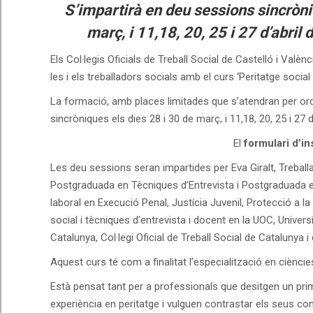
S’impartirà en deu sessions sincròniq
març, i 11,18, 20, 25 i 27 d’abril
Els Col·legis Oficials de Treball Social de Castelló i Valè
les i els treballadors socials amb el curs ‘Peritatge social
La formació, amb places limitades que s’atendran per ordr
sincròniques els dies 28 i 30 de març, i 11,18, 20, 25 i 27 
El
formulari d’in
Les deu sessions seran impartides per Eva Giralt, Treball
Postgraduada en Tècniques d’Entrevista i Postgraduada e
laboral en Execució Penal, Justícia Juvenil, Protecció a la 
social i tècniques d’entrevista i docent en la UOC, Univers
Catalunya, Col·legi Oficial de Treball Social de Catalunya i d
Aquest curs té com a finalitat l’especialització en cièncie
Està pensat tant per a professionals que desitgen un pri
experiència en peritatge i vulguen contrastar els seus co