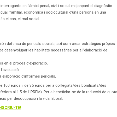
 interrogants en l’àmbit penal, civil i social mitjançant el diagnòstic
vidual, familiar, econòmica i sociocultural d’una persona en una
és el cas, el mal social.
ó i defensa de pericials socials, així com crear estratègies pròpies.
de desenvolupar les habilitats necessàries per a l’elaboració de
 en el procés d’exploració.
l’avaluació.
ta elaboració d’informes pericials.
 de 100 euros; i de 85 euros per a col·legiats/des bonificats/des
riors al 1,5 de l’IPREM). Per a beneficiar-se de la reducció de quot
ció per desocupació i la vida laboral.
INSCRIU-TE!