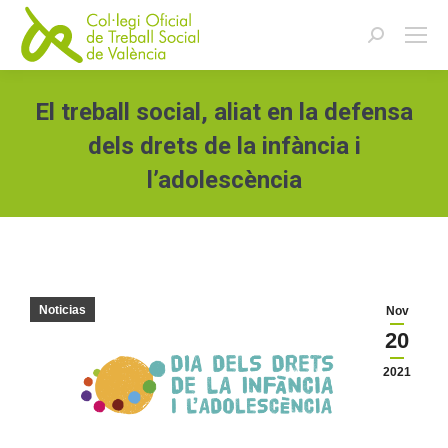
Buscar:
El treball social, aliat en la defensa
dels drets de la infància i
l’adolescència
Estás aquí:
Noticias
Nov
20
2021