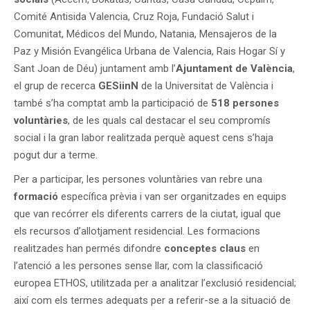
Comité Antisida Valencia, Cruz Roja, Fundació Salut i
Comunitat, Médicos del Mundo, Natania, Mensajeros de la
Paz y Misión Evangélica Urbana de Valencia, Rais Hogar Sí y
Sant Joan de Déu) juntament amb l’
Ajuntament de València
,
el grup de recerca
GESiinN
de la Universitat de València i
també s’ha comptat amb la participació de
518 persones
voluntàries
, de les quals cal destacar el seu compromís
social i la gran labor realitzada perquè aquest cens s’haja
pogut dur a terme.
Per a participar, les persones voluntàries van rebre una
formació
específica prèvia i van ser organitzades en equips
que van recórrer els diferents carrers de la ciutat, igual que
els recursos d’allotjament residencial. Les formacions
realitzades han permés difondre
conceptes claus
en
l’atenció a les persones sense llar, com la classificació
europea ETHOS, utilitzada per a analitzar l’exclusió residencial;
així com els termes adequats per a referir-se a la situació de