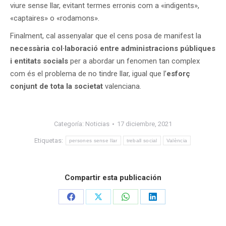
viure sense llar, evitant termes erronis com a «indigents»,
«captaires» o «rodamons».
Finalment, cal assenyalar que el cens posa de manifest la
necessària col·laboració entre administracions públiques
i entitats socials
per a abordar un fenomen tan complex
com és el problema de no tindre llar, igual que l’
esforç
conjunt de tota la societat
valenciana.
Categoría:
Noticias
17 diciembre, 2021
Etiquetas:
persones sense llar
treball social
València
Compartir esta publicación
Share
Share
Share
Share
on
on
on
on