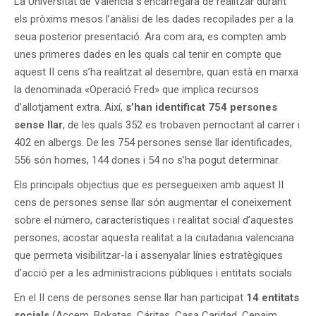
La Universitat de València s’encarregarà de realitzar durant
els pròxims mesos l’anàlisi de les dades recopilades per a la
seua posterior presentació. Ara com ara, es compten amb
unes primeres dades en les quals cal tenir en compte que
aquest II cens s’ha realitzat al desembre, quan està en marxa
la denominada «Operació Fred» que implica recursos
d’allotjament extra. Així,
s’han identificat 754 persones
sense llar
, de les quals 352 es trobaven pernoctant al carrer i
402 en albergs. De les 754 persones sense llar identificades,
556 són homes, 144 dones i 54 no s’ha pogut determinar.
Els principals objectius que es persegueixen amb aquest II
cens de persones sense llar són augmentar el coneixement
sobre el número, característiques i realitat social d’aquestes
persones; acostar aquesta realitat a la ciutadania valenciana
que permeta visibilitzar-la i assenyalar línies estratègiques
d’acció per a les administracions públiques i entitats socials.
En el II cens de persones sense llar han participat
14 entitats
socials
(Accem, Bokatas, Cáritas, Casa Caridad, Cepaim,