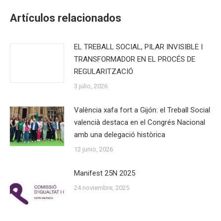
Facebook
X
WhatsApp
LinkedIn
Artículos relacionados
EL TREBALL SOCIAL, PILAR INVISIBLE I
TRANSFORMADOR EN EL PROCÉS DE
REGULARITZACIÓ
3 julio, 2026
València xafa fort a Gijón: el Treball Social
valencià destaca en el Congrés Nacional
amb una delegació històrica
12 junio, 2026
Manifest 25N 2025
24 noviembre, 2025