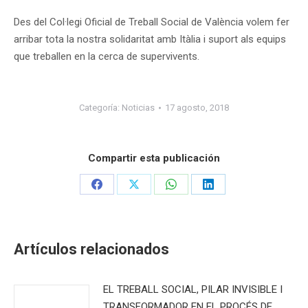
Des del Col·legi Oficial de Treball Social de València volem fer
arribar tota la nostra solidaritat amb Itàlia i suport als equips
que treballen en la cerca de supervivents.
Categoría:
Noticias
17 agosto, 2018
Compartir esta publicación
Share
Share
Share
Share
on
on
on
on
Facebook
X
WhatsApp
LinkedIn
Artículos relacionados
EL TREBALL SOCIAL, PILAR INVISIBLE I
TRANSFORMADOR EN EL PROCÉS DE