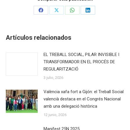
Share
Share
Share
Share
on
on
on
on
Facebook
X
WhatsApp
LinkedIn
Artículos relacionados
EL TREBALL SOCIAL, PILAR INVISIBLE I
TRANSFORMADOR EN EL PROCÉS DE
REGULARITZACIÓ
3 julio, 2026
València xafa fort a Gijón: el Treball Social
valencià destaca en el Congrés Nacional
amb una delegació històrica
12 junio, 2026
Manifest 25N 2025