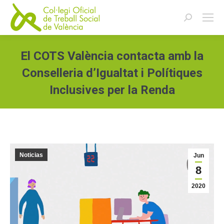
Buscar:
El COTS València contacta amb la
Conselleria d’Igualtat i Polítiques
Inclusives per la Renda
Estás aquí:
Noticias
Jun
8
2020