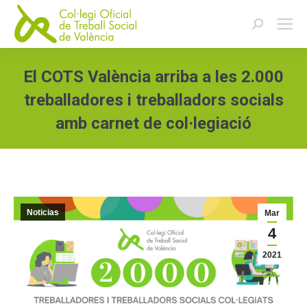
Buscar:
El COTS València arriba a les 2.000
treballadores i treballadors socials
amb carnet de col·legiació
Estás aquí:
Noticias
Mar
4
2021