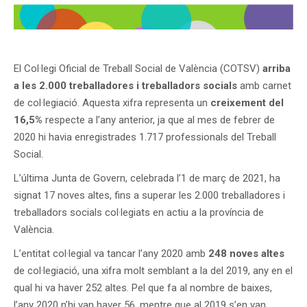
El Col·legi Oficial de Treball Social de València (COTSV)
arriba
a les 2.000 treballadores i treballadors socials
amb carnet
de col·legiació. Aquesta xifra representa un
creixement del
16,5%
respecte a l’any anterior, ja que al mes de febrer de
2020 hi havia enregistrades 1.717 professionals del Treball
Social.
L’última Junta de Govern, celebrada l’1 de març de 2021, ha
signat 17 noves altes, fins a superar les 2.000 treballadores i
treballadors socials col·legiats en actiu a la província de
València.
L’entitat col·legial va tancar l’any 2020 amb
248 noves altes
de col·legiació, una xifra molt semblant a la del 2019, any en el
qual hi va haver 252 altes. Pel que fa al nombre de baixes,
l’any 2020 n’hi van haver 56, mentre que al 2019 s’en van