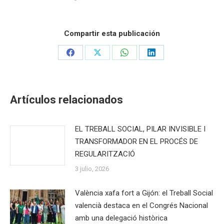
Compartir esta publicación
Share
Share
Share
Share
on
on
on
on
Facebook
X
WhatsApp
LinkedIn
Artículos relacionados
EL TREBALL SOCIAL, PILAR INVISIBLE I
TRANSFORMADOR EN EL PROCÉS DE
REGULARITZACIÓ
3 julio, 2026
València xafa fort a Gijón: el Treball Social
valencià destaca en el Congrés Nacional
amb una delegació històrica