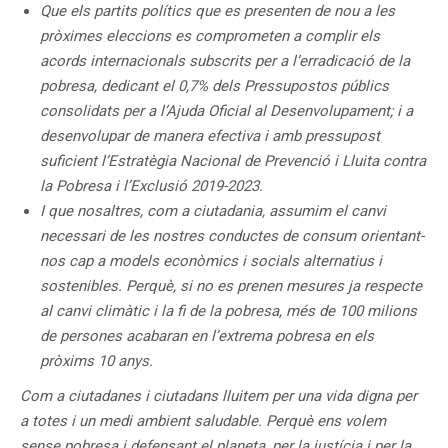
Que els partits polítics que es presenten de nou a les
pròximes eleccions es comprometen a complir els
acords internacionals subscrits per a l’erradicació de la
pobresa, dedicant el 0,7% dels Pressupostos públics
consolidats per a l’Ajuda Oficial al Desenvolupament; i a
desenvolupar de manera efectiva i amb pressupost
suficient l’Estratègia Nacional de Prevenció i Lluita contra
la Pobresa i l’Exclusió 2019-2023.
I que nosaltres, com a ciutadania, assumim el canvi
necessari de les nostres conductes de consum orientant-
nos cap a models econòmics i socials alternatius i
sostenibles. Perquè, si no es prenen mesures ja respecte
al canvi climàtic i la fi de la pobresa, més de 100 milions
de persones acabaran en l’extrema pobresa en els
pròxims 10 anys.
Com a ciutadanes i ciutadans lluitem per una vida digna per
a totes i un medi ambient saludable. Perquè ens volem
sense pobresa i defensant el planeta, per la justícia i per la