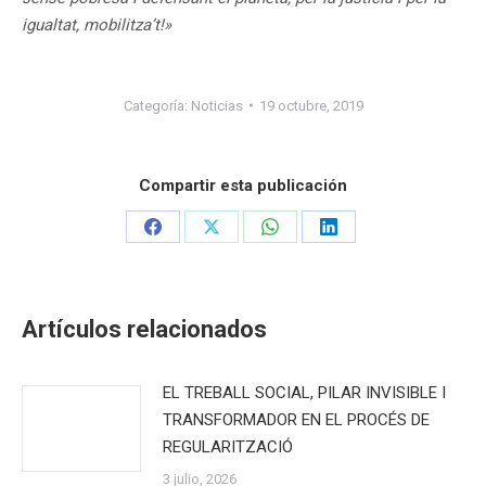
igualtat, mobilitza’t!»
Categoría:
Noticias
19 octubre, 2019
Compartir esta publicación
Share
Share
Share
Share
on
on
on
on
Facebook
X
WhatsApp
LinkedIn
Artículos relacionados
EL TREBALL SOCIAL, PILAR INVISIBLE I
TRANSFORMADOR EN EL PROCÉS DE
REGULARITZACIÓ
3 julio, 2026