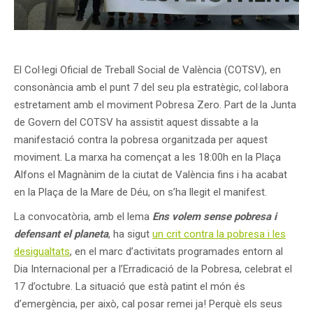
El Col·legi Oficial de Treball Social de València (COTSV), en
consonància amb el punt 7 del seu pla estratègic, col·labora
estretament amb el moviment Pobresa Zero. Part de la Junta
de Govern del COTSV ha assistit aquest dissabte a la
manifestació contra la pobresa organitzada per aquest
moviment. La marxa ha començat a les 18:00h en la Plaça
Alfons el Magnànim de la ciutat de València fins i ha acabat
en la Plaça de la Mare de Déu, on s’ha llegit el manifest.
La convocatòria, amb el lema
Ens volem sense pobresa i
defensant el planeta
, ha sigut
un crit contra la pobresa i les
desigualtats
, en el marc d’activitats programades entorn al
Dia Internacional per a l’Erradicació de la Pobresa, celebrat el
17 d’octubre. La situació que està patint el món és
d’emergència, per això, cal posar remei ja! Perquè els seus