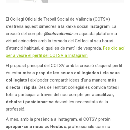
El Col·legi Oficial de Treball Social de València (COTSV)
s’estrena aquest dimecres a la xarxa social
Instagram
. La
creació del compte
@cotsvalencia
en aquesta plataforma
virtual coincideix amb la tornada del Col·legi al seu horari
d’atenció habitual, el qual és de matí i de vesprada.
Fes clic ací
per a veure el perfil del COTSV a Instagram
El propòsit principal del COTSV amb la creació d’aquest perfil
és estar
més a prop de les seues col·legiades i els seus
col·legiats
i així poder compartir idees d’una manera
més
directa i ràpida
. Des de l’entitat col·legial es convida totes i
tots a participar a través del nou compte per a
analitzar,
debatre i posicionar-se
davant les necessitats de la
professió.
A més, amb la presència a Instagram, el COTSV pretén
apropar-se a nous col·lectius
, professionals com no