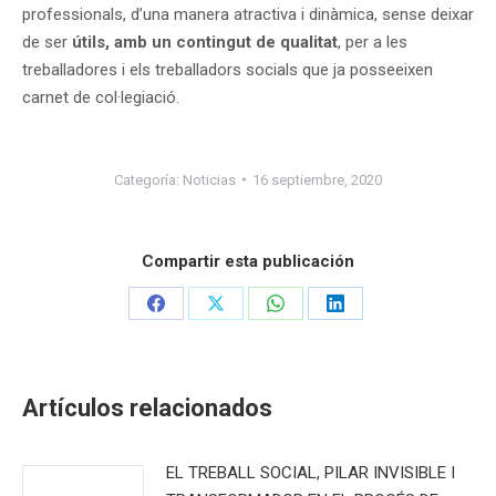
professionals, d’una manera atractiva i dinàmica, sense deixar
de ser
útils, amb un contingut de qualitat
, per a les
treballadores i els treballadors socials que ja posseeixen
carnet de col·legiació.
Categoría:
Noticias
16 septiembre, 2020
Compartir esta publicación
Share
Share
Share
Share
on
on
on
on
Facebook
X
WhatsApp
LinkedIn
Artículos relacionados
EL TREBALL SOCIAL, PILAR INVISIBLE I