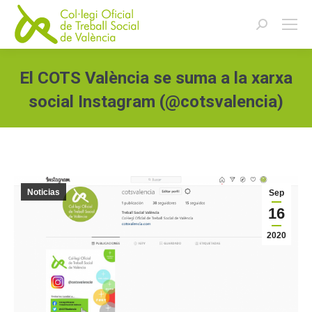
Buscar:
El COTS València se suma a la xarxa
social Instagram (@cotsvalencia)
Estás aquí:
Noticias
Sep
16
2020