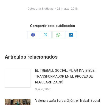
Categoría:
Noticias
28 marzo, 2018
Compartir esta publicación
Share
Share
Share
Share
on
on
on
on
Facebook
X
WhatsApp
LinkedIn
Artículos relacionados
EL TREBALL SOCIAL, PILAR INVISIBLE I
TRANSFORMADOR EN EL PROCÉS DE
REGULARITZACIÓ
3 julio, 2026
València xafa fort a Gijón: el Treball Social