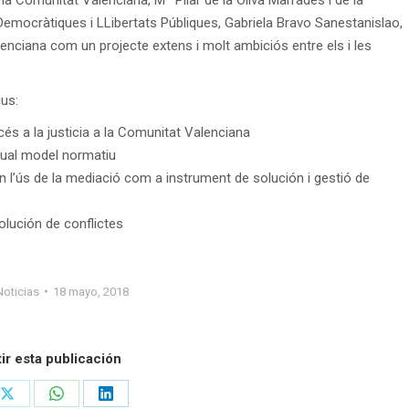
Democràtiques i LLibertats Públiques, Gabriela Bravo Sanestanislao,
enciana com un projecte extens i molt ambiciós entre els i les
us:
s a la justicia a la Comunitat Valenciana
ctual model normatiu
n l’ús de la mediació com a instrument de solución i gestió de
olución de conflictes
Noticias
18 mayo, 2018
r esta publicación
Share
Share
Share