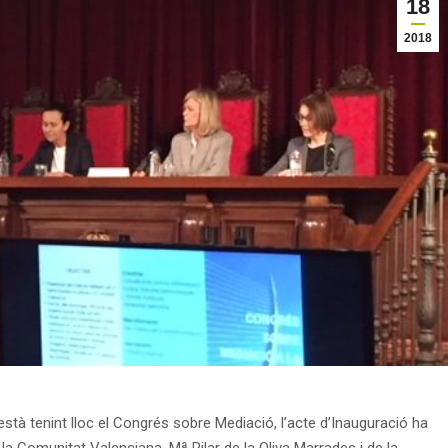
18
2018
 està tenint lloc el Congrés sobre Mediació, l’acte d’Inauguració ha
 la Comunitat Valenciana, Mª Pilar de la Oliva Marrades i de la