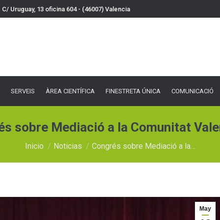
C/ Uruguay, 13 oficina 604 - (46007) Valencia
VEIS
ÀREA CIENTÍFICA
FINESTRETA ÚNICA
COMUNICACIÓ
DOCU
SERVEIS
ÀREA CIENTÍFICA
FINESTRETA ÚNICA
COMUNICACIÓ
s sobre Mediació a la Comunitat Val
Estás aquí:
Inicio
Noticias
Congrés sobre Mediació a la…
May