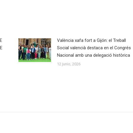
on
on
on
ook
X
WhatsApp
LinkedIn
E
València xafa fort a Gijón: el Treball
E
Social valencià destaca en el Congrés
Nacional amb una delegació històrica
12 junio, 2026