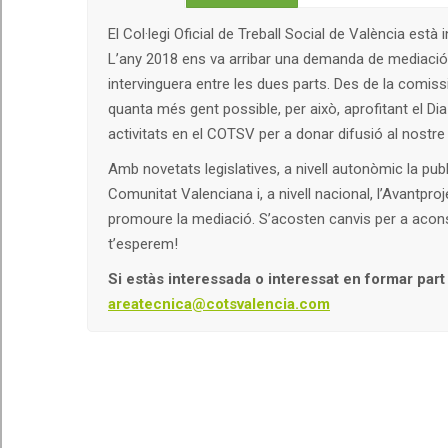
El Col·legi Oficial de Treball Social de València està 
L’any 2018 ens va arribar una demanda de mediació e
intervinguera entre les dues parts. Des de la comis
quanta més gent possible, per això, aprofitant el Di
activitats en el COTSV per a donar difusió al nostre
Amb novetats legislatives, a nivell autonòmic la pub
Comunitat Valenciana i, a nivell nacional, l’Avantpro
promoure la mediació. S’acosten canvis per a acon
t’esperem!
Si estàs interessada o interessat en formar par
areatecnica@cotsvalencia.com