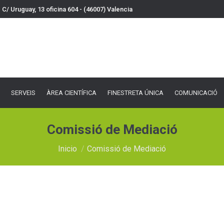
C/ Uruguay, 13 oficina 604 - (46007) Valencia
VEIS
ÀREA CIENTÍFICA
FINESTRETA ÚNICA
COMUNICACIÓ
DOCU
SERVEIS
ÀREA CIENTÍFICA
FINESTRETA ÚNICA
COMUNICACIÓ
Comissió de Mediació
Estás aquí:
Inicio
Comissió de Mediació