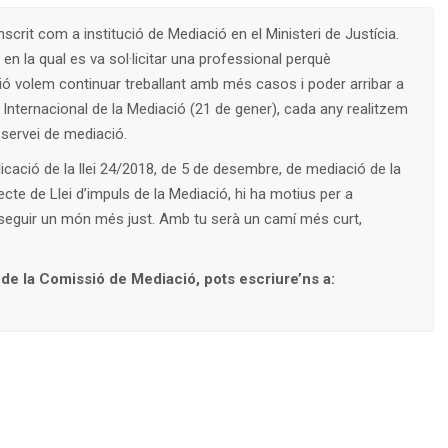
inscrit com a institució de Mediació en el Ministeri de Justícia.
n la qual es va sol·licitar una professional perquè
sió volem continuar treballant amb més casos i poder arribar a
a Internacional de la Mediació (21 de gener), cada any realitzem
 servei de mediació.
licació de la llei 24/2018, de 5 de desembre, de mediació de la
jecte de Llei d’impuls de la Mediació, hi ha motius per a
seguir un món més just. Amb tu serà un camí més curt,
t de la Comissió de Mediació
, pots escriure’ns a: