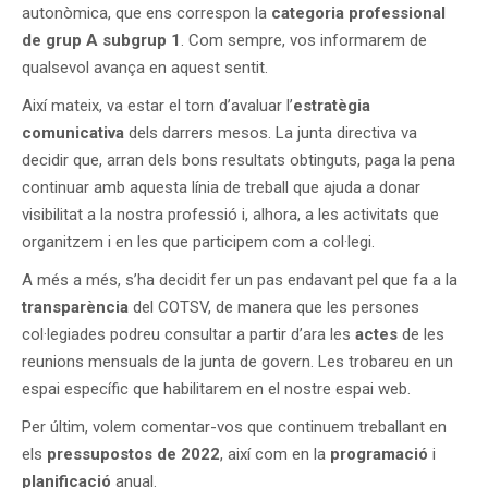
autonòmica, que ens correspon la
categoria professional
de grup A subgrup 1
. Com sempre, vos informarem de
qualsevol avança en aquest sentit.
Així mateix, va estar el torn d’avaluar l’
estratègia
comunicativa
dels darrers mesos. La junta directiva va
decidir que, arran dels bons resultats obtinguts, paga la pena
continuar amb aquesta línia de treball que ajuda a donar
visibilitat a la nostra professió i, alhora, a les activitats que
organitzem i en les que participem com a col·legi.
A més a més, s’ha decidit fer un pas endavant pel que fa a la
transparència
del COTSV, de manera que les persones
col·legiades podreu consultar a partir d’ara les
actes
de les
reunions mensuals de la junta de govern. Les trobareu en un
espai específic que habilitarem en el nostre espai web.
Per últim, volem comentar-vos que continuem treballant en
els
pressupostos de 2022
, així com en la
programació
i
planificació
anual.