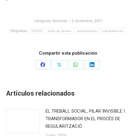
Categoría:
Noticias
2 diciembre, 2021
Etiquetas:
COTSV
junta de govern
pressupostos
transparència
Compartir esta publicación
Share
Share
Share
Share
on
on
on
on
Facebook
X
WhatsApp
LinkedIn
Artículos relacionados
EL TREBALL SOCIAL, PILAR INVISIBLE I
TRANSFORMADOR EN EL PROCÉS DE
REGULARITZACIÓ
3 julio, 2026