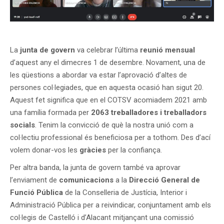
La
junta de govern
va celebrar l’última
reunió mensual
d’aquest any el dimecres 1 de desembre. Novament, una de
les qüestions a abordar va estar l’aprovació d’altes de
persones col·legiades, que en aquesta ocasió han sigut 20.
Aquest fet significa que en el COTSV acomiadem 2021 amb
una família formada per
2063 treballadores i treballadors
socials
. Tenim la convicció de què la nostra unió com a
col·lectiu professional és beneficiosa per a tothom. Des d’ací
volem donar-vos les
gràcies
per la confiança.
Per altra banda, la junta de govern també va aprovar
l’enviament de
comunicacions
a la
Direcció General de
Funció Pública
de la Conselleria de Justícia, Interior i
Administració Pública per a reivindicar, conjuntament amb els
col·legis de Castelló i d’Alacant mitjançant una comissió