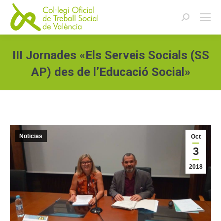
Buscar:
III Jornades «Els Serveis Socials (SS
AP) des de l’Educació Social»
Estás aquí:
Noticias
Oct
3
2018