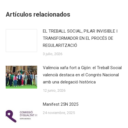
Facebook
X
WhatsApp
LinkedIn
Artículos relacionados
EL TREBALL SOCIAL, PILAR INVISIBLE I
TRANSFORMADOR EN EL PROCÉS DE
REGULARITZACIÓ
3 julio, 2026
València xafa fort a Gijón: el Treball Social
valencià destaca en el Congrés Nacional
amb una delegació històrica
12 junio, 2026
Manifest 25N 2025
24 noviembre, 2025