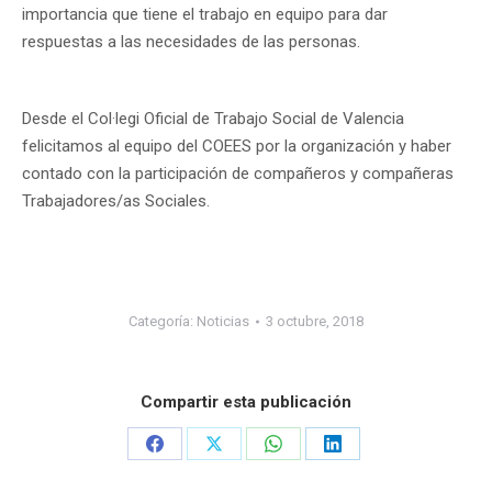
importancia que tiene el trabajo en equipo para dar
respuestas a las necesidades de las personas.
Desde el Col·legi Oficial de Trabajo Social de Valencia
felicitamos al equipo del COEES por la organización y haber
contado con la participación de compañeros y compañeras
Trabajadores/as Sociales.
Categoría:
Noticias
3 octubre, 2018
Compartir esta publicación
Share
Share
Share
Share
on
on
on
on